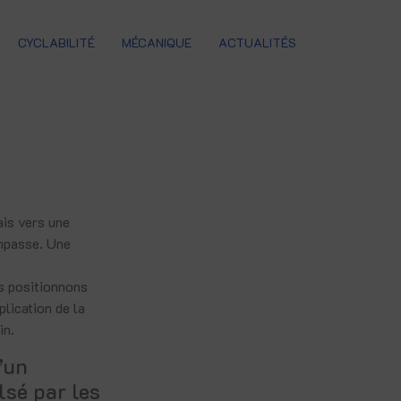
CYCLABILITÉ
MÉCANIQUE
ACTUALITÉS
ais vers une
impasse. Une
s positionnons
lication de la
in.
’un
lsé par les