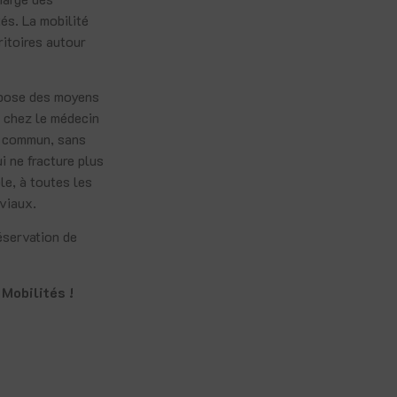
és. La mobilité
ritoires autour
spose des moyens
, chez le médecin
en commun, sans
i ne fracture plus
le, à toutes les
iviaux.
réservation de
 Mobilités !