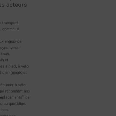
es acteurs
e transport
n, comme le
aux enjeux de
t synonymes
t tous.
in et
es à pied, à vélo
idien (emplois,
déplacer à vélo,
qui répondent aux
2
déplacements
de
o au quotidien,
aines.
harge des