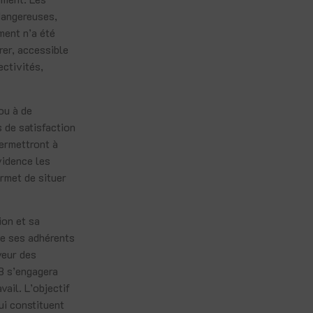
 dangereuses,
ent n’a été
rer, accessible
ectivités,
ou à de
 de satisfaction
permettront à
vidence les
rmet de situer
ion et sa
de ses adhérents
veur des
B s’engagera
vail. L’objectif
qui constituent