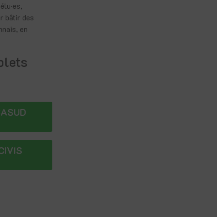
 élu·es,
r bâtir des
nnais, en
plets
 CASUD
CIVIS