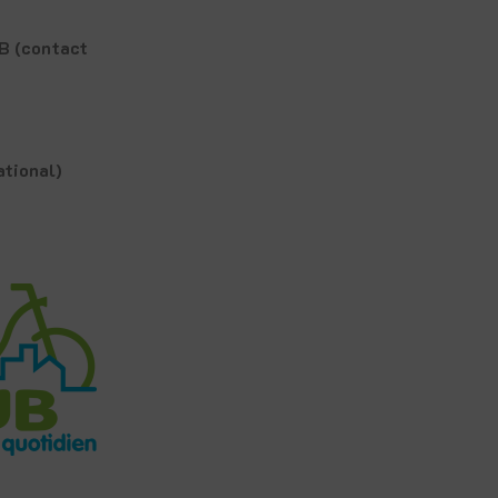
UB (contact
ational)