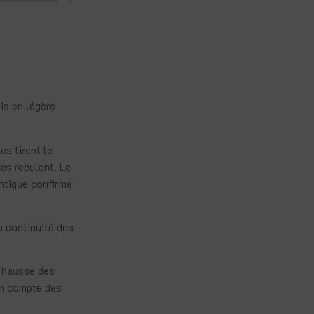
ais en légère
es tirent le
ges reculent. Le
antique confirme
a continuité des
e hausse des
en compte des