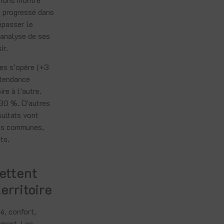
a progressé dans
épasser le
 analyse de ses
ir.
tes s’opère (+3
 tendance
re à l’autre.
 30 %. D’autres
sultats vont
des communes,
ts.
ettent
erritoire
é, confort,
nement. Les