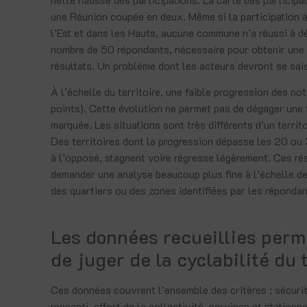
une Réunion coupée en deux. Même si la participation 
l’Est et dans les Hauts, aucune commune n’a réussi à d
nombre de 50 répondants, nécessaire pour obtenir une
résultats. Un problème dont les acteurs devront se sais
À l’échelle du territoire, une faible progression des no
points). Cette évolution ne permet pas de dégager une
marquée. Les situations sont très différents d’un territoi
Des territoires dont la progression dépasse les 20 ou
à l’opposé, stagnent voire régresse légèrement. Ces ré
demander une analyse beaucoup plus fine à l’échelle 
des quartiers ou des zones identifiées par les répondan
Les données recueillies perm
de juger de la cyclabilité du t
Ces données couvrent l’ensemble des critères : sécurit
ressenti, effort de la collectivité, services et station