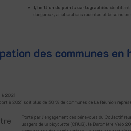
1,1 million de points cartographiés
identifiant
dangereux, améliorations récentes et besoins en
cipation des communes en
 à 2021
port à 2021 soit plus de 50 % de communes de La Réunion représ
Porté par l’engagement des bénévoles du Collectif réu
tre
usagers de la bicyclette (CRUB), le Baromètre Vélo 2
nette hausse des participations. La carte des participa