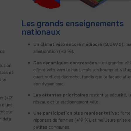
Les grands enseignements
nationaux
Un climat vélo encore médiocre (3,09/6)
, m
nde
amélioration (+3 %).
Des dynamiques contrastées :
les grandes vill
bution
climat vélo vers le haut, mais les bourgs et villa
lles et
quart sud-est décroche, tandis que la façade atl
s le
son dynamisme.
Les attentes prioritaires
restent la sécurité, l
ns (+21
réseaux et le stationnement vélo.
s d’une
ent sur
Une participation plus représentative
: fort
n data
réponses de femmes (+19 %), et meilleure prise 
petites communes.