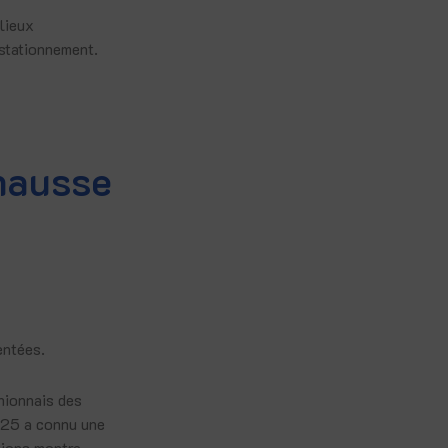
 lieux
 stationnement.
 hausse
entées.
nionnais des
025 a connu une
tions montre