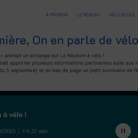
À PROPOS
LE RÉSEAU
VÉLO-ÉCOLE
ière, On en parle de vél
» animait un échange sur La Réunion à vélo !
it apporter plusieurs informations pertinentes suite aux ré
e du 5 septembre) et en bas de page un petit sommaire de l’