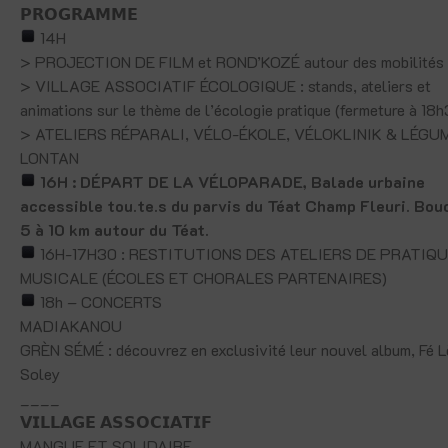
𝗣𝗥𝗢𝗚𝗥𝗔𝗠𝗠𝗘
14H
> PROJECTION DE FILM et ROND’KOZÉ autour des mobilités 
> VILLAGE ASSOCIATIF ÉCOLOGIQUE : stands, ateliers et
animations sur le thème de l’écologie pratique (fermeture à 18h
> ATELIERS RÉPARALI, VÉLO-ÉKOLE, VÉLOKLINIK & LÉGU
LONTAN
16H : DÉPART DE LA VÉLOPARADE, Balade urbaine
accessible tou.te.s du parvis du Téat Champ Fleuri. Bou
5 à 10 km autour du Téat.
16H-17H30 : RESTITUTIONS DES ATELIERS DE PRATIQ
MUSICALE (ÉCOLES ET CHORALES PARTENAIRES)
18h – CONCERTS
MADIAKANOU
GRÈN SÉMÉ : découvrez en exclusivité leur nouvel album, Fé L
Soley
____
𝗩𝗜𝗟𝗟𝗔𝗚𝗘 𝗔𝗦𝗦𝗢𝗖𝗜𝗔𝗧𝗜𝗙
MANGUE ET SOLIDAIRE