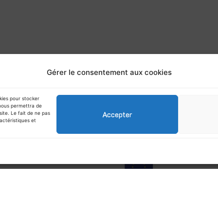
Gérer le consentement aux cookies
 ADHÉRENTS
TOUTES LES ACTUALITÉS
okies pour stocker
IQUE DE COOKIES (UE)
 nous permettra de
Accepter
ite. Le fait de ne pas
actéristiques et
 soutiens financiers de l’ADEME
 Port.
EACT-UE) dans le cadre de la
a pandémie COVID-19.
 Réunion.