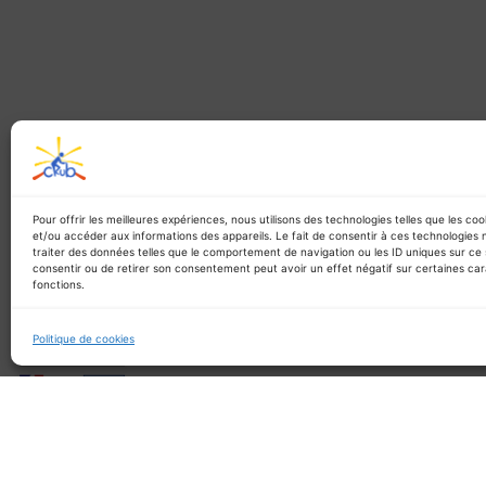
CONTACT
SUIVEZ-NOUS
SPÉCIALE
Pour offrir les meilleures expériences, nous utilisons des technologies telles que les co
NOS ACTIONS
POLIT
et/ou accéder aux informations des appareils. Le fait de consentir à ces technologies
traiter des données telles que le comportement de navigation ou les ID uniques sur ce s
consentir ou de retirer son consentement peut avoir un effet négatif sur certaines car
fonctions.
Politique de cookies
Les actions du CRUB sont réalisées avec les
et de la commune du
Ce site a été financé à l’aide du FEDER (R
réponse de l’Union européenne à l
L’Europe s’engage à La