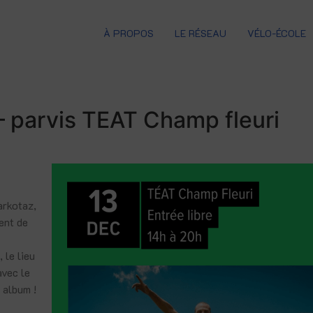
À PROPOS
LE RÉSEAU
VÉLO-ÉCOLE
parvis TEAT Champ fleuri
arkotaz,
ent de
 le lieu
avec le
 album !