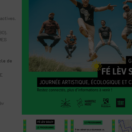
actives.
30).
MES
cle de
UE
èv